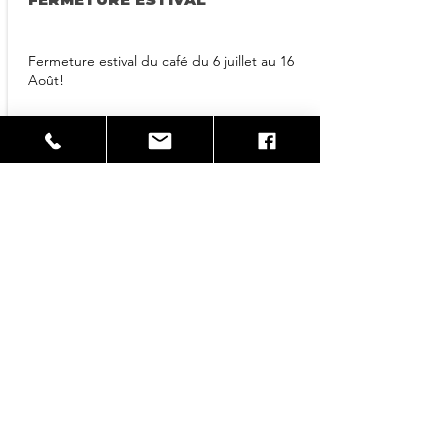
Fermeture estival du café du 6 juillet au 16
Août!
Plus d'infos
S'abonner à notre
newsletter
📬 Inscrivez-vous à notre courrier pour suivre
les évènements et les actus du Rallumeur
d'Étoiles
Saisissez votre e-mail ici
S'INSCRIRE