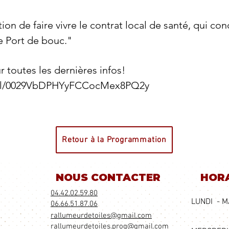
n de faire vivre le contrat local de santé, qui conc
 Port de bouc."
toutes les dernières infos!
nel/0029VbDPHYyFCCocMex8PQ2y
Retour à la Programmation
NOUS CONTACTER
HORA
04.42.02.59.80
LUNDI - M
06.66.51.87.06
​rallumeurdetoiles@gmail.com
​rallumeurdetoiles.prog@gmail.com