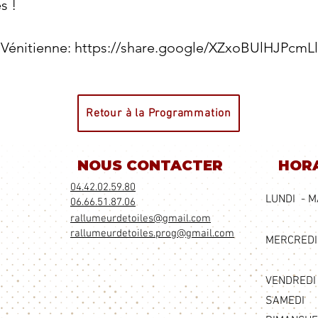
s !
e Vénitienne:
https://share.google/XZxoBUlHJPcmL
Retour à la Programmation
NOUS CONTACTER
HORA
04.42.02.59.80
LUNDI - M
06.66.51.87.06
​rallumeurdetoiles@gmail.com
​rallumeurdetoiles.prog@gmail.com
MERCREDI 
VENDREDI
SAMEDI