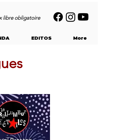
 libre obligatoire
NDA
EDITOS
More
gues